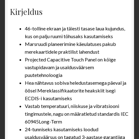
Kirjeldus
46-tolline ekraan ja täiesti tasase laua kujundus,
kus on palju ruumi tõhusaks kasutamiseks
Marsruudi planeerimine käeulatuses pakub
merekaartidele praktilist lahendust
Projected Capacitive Touch Panel on kõige
vastupidavam ja usaldusväärsem
puutetehnoloogia
Hea nähtavus sobiva heledustasemega päeval ja
öösel
Mereklassifikaatorite heakskiit isegi
ECDIS-i kasutamiseks
Vastab temperatuuri, niiskuse ja vibratsiooni
tingimustele, nagu on määratletud standardis IEC
60945Long-Term
24-tunniseks kasutamiseks loodud
usaldusväärsus on tagatud 3-aastase garantiiga