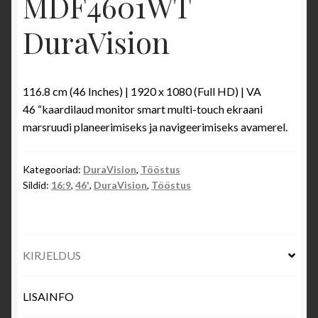
MDF4601WT
DuraVision
116.8 cm (46 Inches) | 1920 x 1080 (Full HD) | VA
46 “kaardilaud monitor smart multi-touch ekraani
marsruudi planeerimiseks ja navigeerimiseks avamerel.
Kategooriad:
DuraVision
,
Tööstus
Sildid:
16:9
,
46'
,
DuraVision
,
Tööstus
KIRJELDUS
LISAINFO