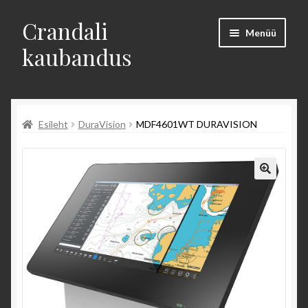
Crandali
Menüü
kaubandus
Avaleht
Esileht
DuraVision
MDF4601WT DURAVISION
Tooted
Uudised
Kontakt